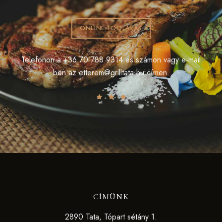
ONLINE FOGLALÁS
Telefonon a
+36 70 788 9314
es számon vagy e-mail
ben az
etterem@grilltata.hu
címen.
CÍMÜNK
2890 Tata, Tópart sétány 1.