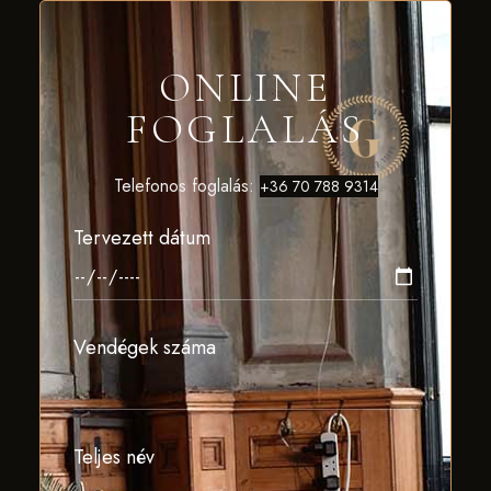
ONLINE
FOGLALÁS
Telefonos foglalás:
+36 70 788 9314
Tervezett dátum
Vendégek száma
Teljes név